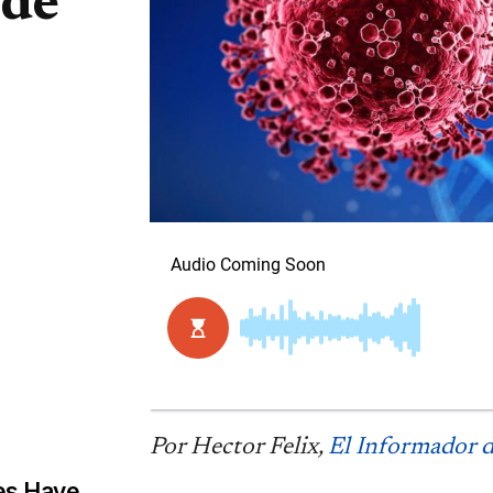
 de
Por Hector Felix,
El Informador d
es Have