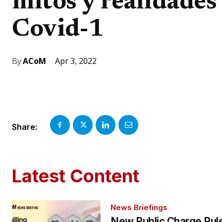
mitos y realidades
Covid-1
Apr 3, 2022
By
ACoM
Share:
Latest Content
News Briefings
New Public Charge Rul